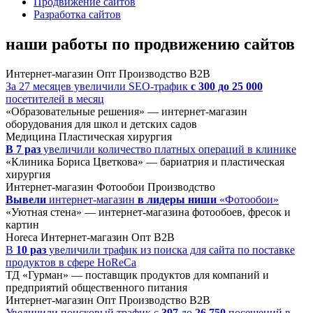
Продвижение сайтов
Разработка сайтов
наши работы по продвижению сайтов
Интернет-магазин
Опт
Производство
B2B
За 27 месяцев увеличили SEO-трафик
с 300 до 25 000
посетителей в месяц
«Образовательные решения» — интернет-магазин
оборудования для школ и детских садов
Медицина
Пластическая хирургия
В 7 раз
увеличили количество платных операций в клинике
«Клиника Бориса Цветкова» — бариатрия и пластическая
хирургия
Интернет-магазин
Фотообои
Производство
Вывели
интернет-магазин
в лидеры ниши
«Фотообои»
«Уютная стена» — интернет-магазина фотообоев, фресок и
картин
Horeca
Интернет-магазин
Опт
B2B
В
10 раз
увеличили трафик из поиска для сайта по поставке
продуктов в сфере HoReCa
ТД «Гурман» — поставщик продуктов для компаний и
предприятий общественного питания
Интернет-магазин
Опт
Производство
B2B
Увеличили поисковый трафик с
397
до
26 750
посещений в