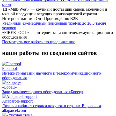
месяц
ТД «Milk-West» — крупный поставщик сыров, молочной и
мясной продукции ведущих производителей отрасли
Интернет-магазин
Опт
Производство
B2B
Увеличили ежемесячный поисковый трафик до
26,5
тысяч
человек
«FIBERTOOL» — интернет-магазин телекоммуникационного
оборудования
Посмотреть все работы по продвижению
наши работы по созданию сайтов
Fibertool
Интернет-магазин научного и телекоммуникационного
оборудования
«Борец»
Завод компрессорного оборудования «Борец»
Alfaparcel-support
Личный кабинет сервиса покупок в странах Евросоюза
alfaparcel.com