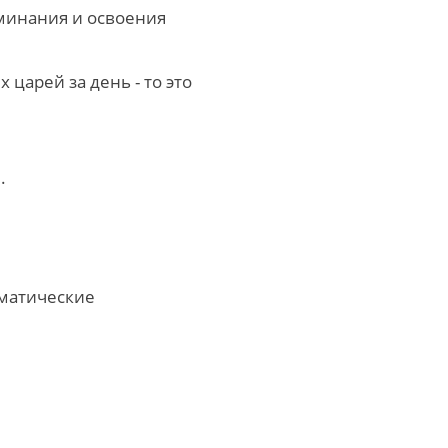
оминания и освоения
царей за день - то это
.
ематические