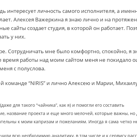
едь интересует личность самого исполнителя, а имен
делает. Алексея Важеркина я знаю лично и на протяже
ые сайты создает студия, в которой он работает. Поэ
ать у них.
ре. Сотрудничать мне было комфортно, спокойно, я зн
все время работы над моим сайтом меня не покидало 
меня с полуслова.
й команде “NIRIS” и лично Алексею и Марии, Михаилу
аже для такого “чайника”, как я) и помогли его составить
ние, название проекта и еще много мелочей, которые важны, но 
тельны к моим капризам и пожеланиям. Иногда я сама четко не
чили всю необходимую аналитику, в том числе и к сервису рас