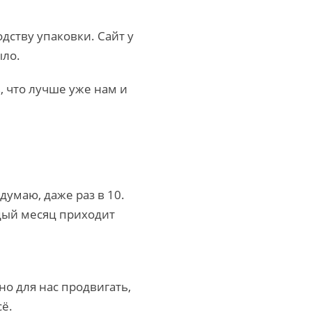
дству упаковки. Сайт у
ыло.
, что лучше уже нам и
думаю, даже раз в 10.
ждый месяц приходит
но для нас продвигать,
ё.