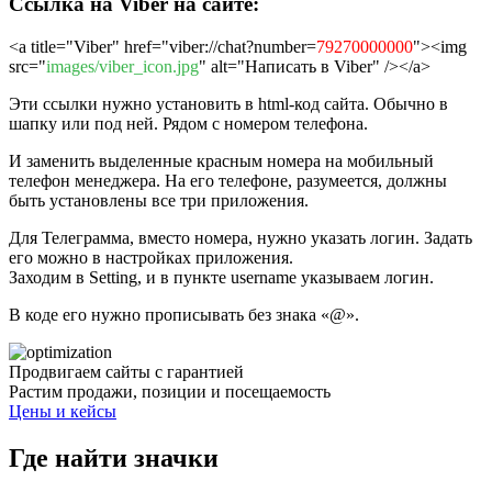
Ссылка на Viber на сайте:
<a title="Viber" href="viber://chat?number=
79270000000
"><img
src="
images/viber_icon.jpg
" alt="Написать в Viber" /></a>
Эти ссылки нужно установить в html-код сайта. Обычно в
шапку или под ней. Рядом с номером телефона.
И заменить выделенные красным номера на мобильный
телефон менеджера. На его телефоне, разумеется, должны
быть установлены все три приложения.
Для Телеграмма, вместо номера, нужно указать логин. Задать
его можно в настройках приложения.
Заходим в Setting, и в пункте username указываем логин.
В коде его нужно прописывать без знака «@».
Продвигаем сайты с гарантией
Растим продажи, позиции и посещаемость
Цены и кейсы
Где найти значки