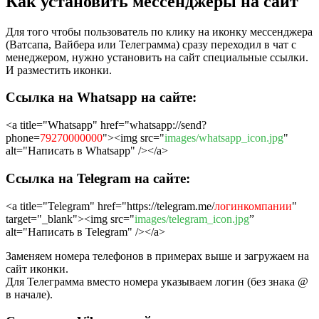
Как установить мессенджеры на сайт
Для того чтобы пользователь по клику на иконку мессенджера
(Ватсапа, Вайбера или Телеграмма) сразу переходил в чат с
менеджером, нужно установить на сайт специальные ссылки.
И разместить иконки.
Ссылка на Whatsapp на сайте:
<a title="Whatsapp" href="whatsapp://send?
phone=
79270000000
"><img src="
images/whatsapp_icon.jpg
"
alt="Написать в Whatsapp" /></a>
Ссылка на Telegram на сайте:
<a title="Telegram" href="https://telegram.me/
логинкомпании
"
target="_blank"><img src="
images/telegram_icon.jpg
”
alt="Написать в Telegram" /></a>
Заменяем номера телефонов в примерах выше и загружаем на
сайт иконки.
Для Телеграмма вместо номера указываем логин (без знака @
в начале).