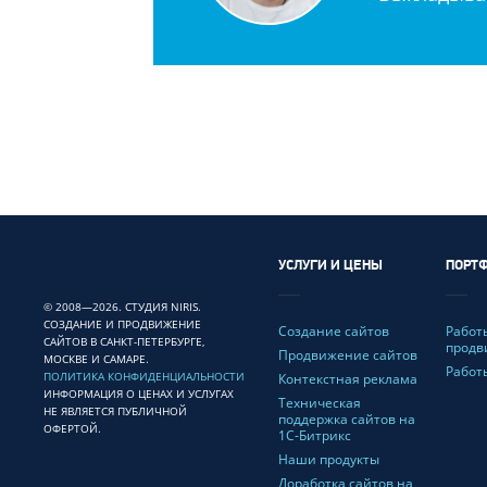
УСЛУГИ И ЦЕНЫ
ПОРТ
© 2008—2026. СТУДИЯ NIRIS.
СОЗДАНИЕ И ПРОДВИЖЕНИЕ
Создание сайтов
Работ
САЙТОВ В САНКТ-ПЕТЕРБУРГЕ,
прод
Продвижение сайтов
МОСКВЕ И САМАРЕ.
Работ
ПОЛИТИКА КОНФИДЕНЦИАЛЬНОСТИ
Контекстная реклама
ИНФОРМАЦИЯ О ЦЕНАХ И УСЛУГАХ
Техническая
НЕ ЯВЛЯЕТСЯ ПУБЛИЧНОЙ
поддержка сайтов на
ОФЕРТОЙ.
1С-Битрикс
Наши продукты
Доработка сайтов на