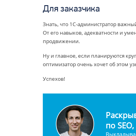
Для заказчика
Знать, что 1С-администратор важный
От его навыков, адекватности и уме
продвижении.
Ну и главное, если планируются кру
оптимизатор очень хочет об этом уз
Успехов!
Раскры
по SEO,
Выкладывае