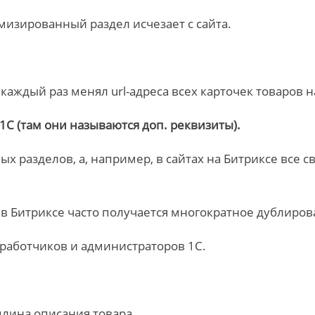
имизированный раздел исчезает с сайта.
 каждый раз менял url-адреса всех карточек товаров н
1С (там они называются доп. реквизиты).
ых разделов, а, например, в сайтах на Битриксе все с
, в Битриксе часто получается многократное дублиров
работчиков и администраторов 1С.
длина описания товара.