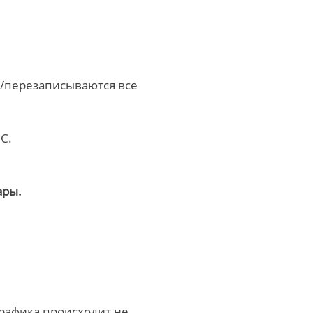
я/перезаписываются все
С.
ары.
трафика происходит не