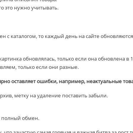
то это нужно учитывать.
н с каталогом, то каждый день на сайте обновляютс
картинка обновлялась, только если она обновлена в 1
вляем, только если они разные.
ярно оставляет ошибки, например, неактуальные тов
архив, метку на удаление поставить забыли.
н полный обмен.
 что зачастую самая горячая и важная битва за рост 