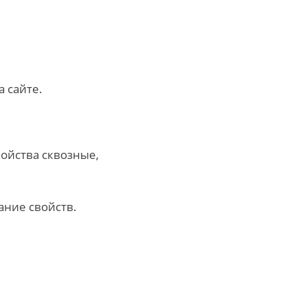
а сайте.
войства сквозные,
ание свойств.