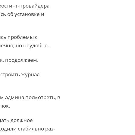
хостинг-провайдера.
ь об установке и
ись проблемы с
ечно, но неудобно.
Ок, продолжаем.
астроить журнал
м админа посмотреть, в
люк.
дать должное
ходили стабильно раз-