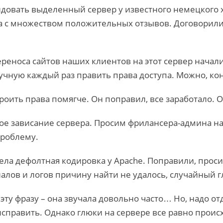
довать выделенный сервер у известного немецкого 
 с множеством положительных отзывов. Договорилис
ереноса сайтов наших клиентов на этот сервер начал
учную каждый раз править права доступа. Можно, кон
оить права помягче. Он поправил, все заработало. 
ое зависание сервера. Просим фрилансера-админа н
проблему.
ла дефолтная кодировка у Apache. Поправили, проси
алов и логов причину найти не удалось, случайный г
ту фразу – она звучала довольно часто… Но, надо от
справить. Однако глюки на сервере все равно проис