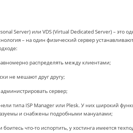
sonal Server) или VDS (Virtual Dedicated Server) – это о
хнология – на один физический сервер устанавливаю
одходе:
 равномерно распределять между клиентами;
ски не мешают друг другу;
 администрировать сервер;
нели типа ISP Manager или Plesk. У них широкий фун
казуемы и снабжены подробными мануалами;
и боитесь что-то испортить, у хостинга имеется техп