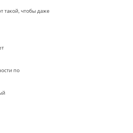
т такой, чтобы даже
ет
ности по
ый