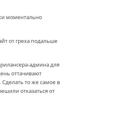
ски моментально
айт от греха подальше
 фрилансера-админа для
день оттачивают
 Сделать то же самое в
решили отказаться от