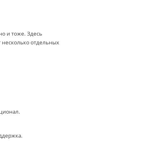
дно и тоже. Здесь
т несколько отдельных
кционал.
оддержка.