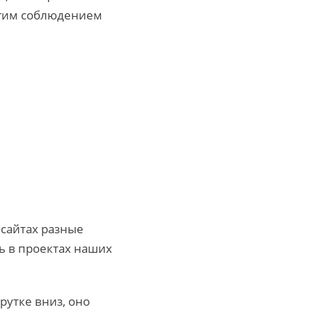
огим соблюдением
 сайтах разные
ь в проектах наших
утке вниз, оно