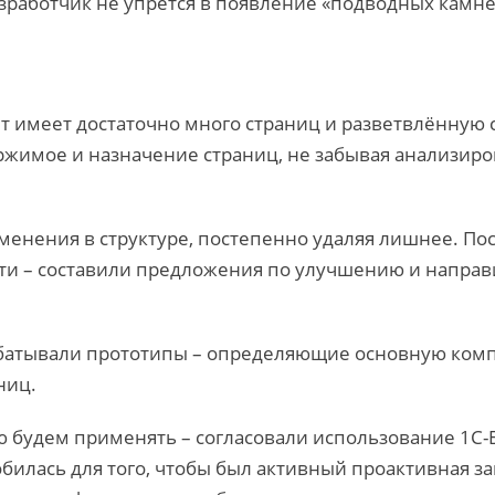
разработчик не упрется в появление «подводных камне
 имеет достаточно много страниц и разветвлённую с
ржимое и назначение страниц, не забывая анализиро
менения в структуре, постепенно удаляя лишнее. По
ти – составили предложения по улучшению и направ
абатывали прототипы – определяющие основную комп
ниц.
ю будем применять – согласовали использование 1С-
билась для того, чтобы был активный проактивная за