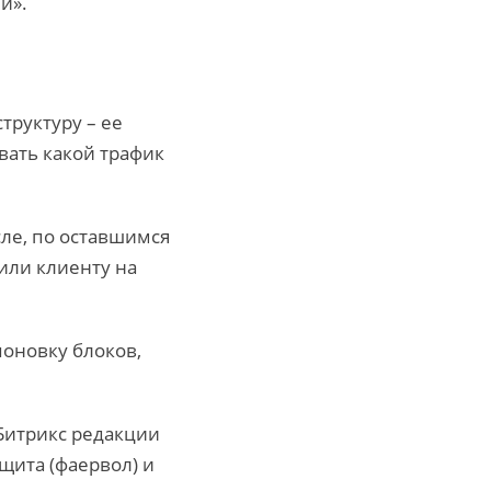
й».
труктуру – ее
вать какой трафик
сле, по оставшимся
или клиенту на
оновку блоков,
Битрикс редакции
щита (фаервол) и