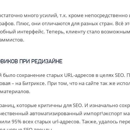
статочно много усилий, т.к. кроме непосредственно ц
афов. Плюс, они отличаются для разных стран. Всё э
добный интерфейс. Теперь, клиенту стало возможным
раммистов.
ОВИКОВ ПРИ РЕДИЗАЙНЕ
й было сохранение старых URL-адресов в целях SEO.
овая – на Битриксе. При том, что на сайте так же ис
 материалов.
траниц, которые критичны для SEO. И изначально сохр
ачественный автоматизированный импорт\экспорт мат
нили 95% всех старых url-адресов. Также, удалось п
од новые SEO-тренды.